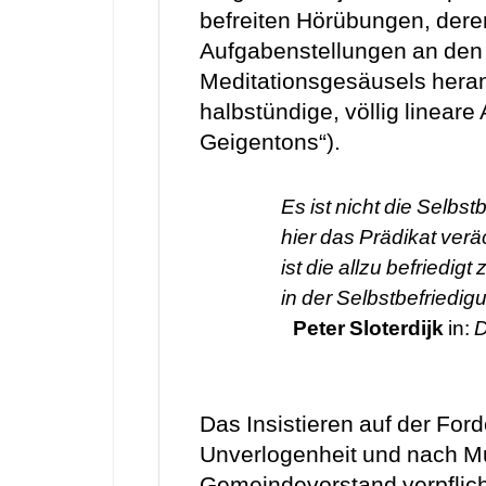
befreiten Hörübungen, der
Aufgabenstellungen an den
Meditationsgesäusels heran
halbstündige, völlig lineare
Geigentons“).
Es ist nicht die Selbst
hier das Prädikat veräc
ist die allzu befriedig
in der Selbstbefriedig
Peter Sloterdijk
in:
D
Das Insistieren auf der For
Unverlogenheit und nach Mu
Gemeindevorstand verpflich