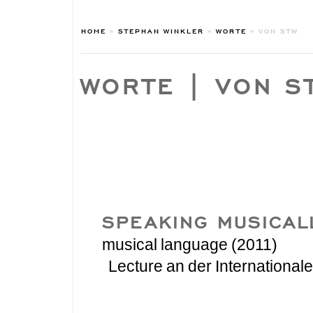
HOME
»
STEPHAN WINKLER
»
WORTE
»
VON STW
WORTE | VON S
SPEAKING MUSICAL
musical language (2011)
Lecture an der Internation