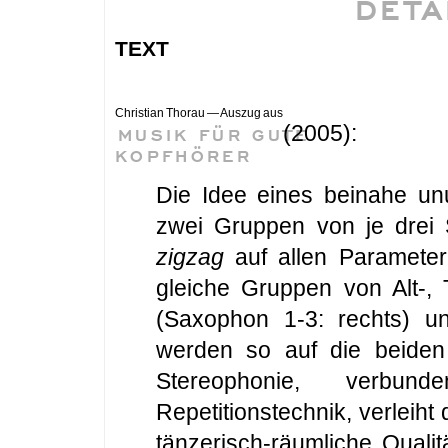
DETA
text
Christian Thorau — Auszug aus
(2005):
MUSIK FÜR GUTE
KOPFHÖRER
Die Idee eines beinahe u
zwei Gruppen von je drei 
zigzag
auf allen Parameter
gleiche Gruppen von Alt-,
(Saxophon 1-3: rechts) 
werden so auf die beiden 
Stereophonie, verbun
Repetitionstechnik, verleih
tänzerisch-räumliche Qualit