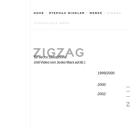
HOME
»
STEPHAN WINKLER
»
WERKE
»
ZIGZAG
VORHERIGES WERK
ZIGZAG
für sechs Saxophone
(mit Video von Jesko Marx
ad lib.
)
1999/2000
2000:
2002: