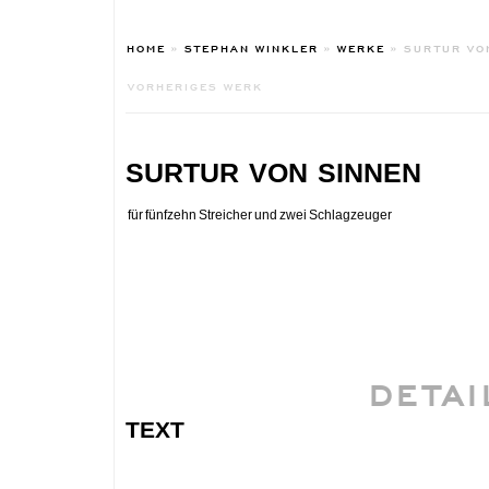
HOME
»
STEPHAN WINKLER
»
WERKE
»
SURTUR VO
VORHERIGES WERK
surtur von sinnen
für fünfzehn Streicher und zwei Schlagzeuger
DETAI
text