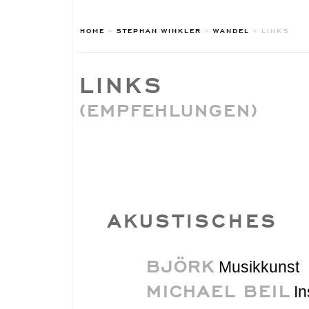
HOME
»
STEPHAN WINKLER
»
WANDEL
»
LINKS
LINKS
(EMPFEHLUNGEN)
AKUSTISCHES
BJÖRK
Musikkunst
MICHAEL BEIL
In