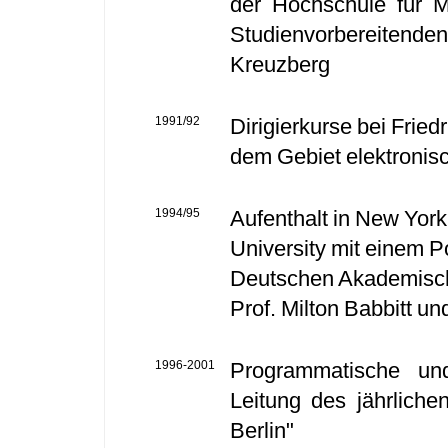
der Hochschule für M
Studienvorbereitend
Kreuzberg
1991/92
Dirigierkurse bei Frie
dem Gebiet elektronis
1994/95
Aufenthalt in New York
University mit einem 
Deutschen Akademisch
Prof. Milton Babbitt un
1996-2001
Programmatische und
Leitung des jährliche
Berlin"