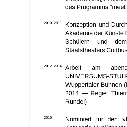
des Programms "meet t
2010–2011
Konzeption und Durch
Akademie der Künste Be
Schülern und dem 
Staatstheaters Cottbu
2012–2014
Arbeit am abendf
UNIVERSUMS-STULP fü
Wuppertaler Bühnen (P
2014 — Regie: Thierry
Rundel)
2015
Nominiert für den »